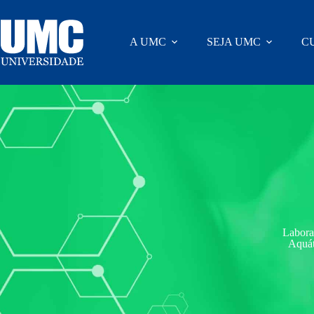
A UMC
SEJA UMC
C
Labora
Aquát