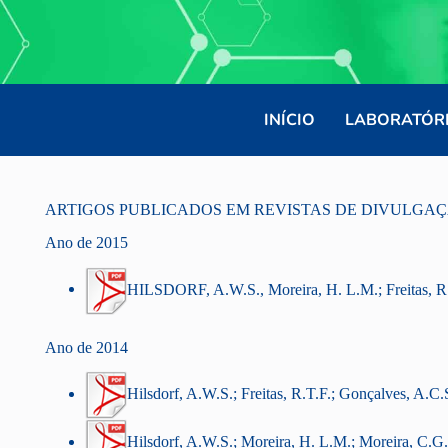
INÍCIO
LABORATÓR
ARTIGOS PUBLICADOS EM REVISTAS DE DIVULGAÇ
Ano de 2015
HILSDORF, A.W.S., Moreira, H. L.M.; Freitas, R.T
Ano de 2014
Hilsdorf, A.W.S.; Freitas, R.T.F.; Gonçalves, A.C
Hilsdorf, A.W.S.; Moreira, H. L.M.; Moreira, C.G