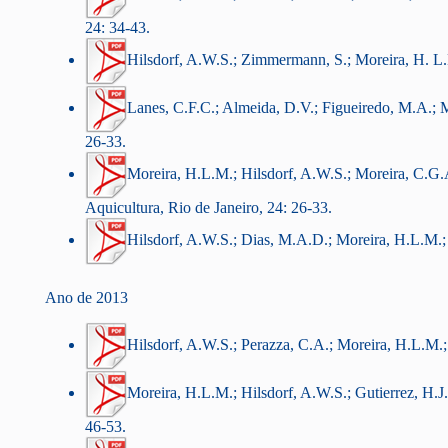
24: 34-43.
Hilsdorf, A.W.S.; Zimmermann, S.; Moreira, H. L.
Lanes, C.F.C.; Almeida, D.V.; Figueiredo, M.A.; Ma
26-33.
Moreira, H.L.M.; Hilsdorf, A.W.S.; Moreira, C.G.Á.
Aquicultura, Rio de Janeiro, 24: 26-33.
Hilsdorf, A.W.S.; Dias, M.A.D.; Moreira, H.L.M.; F
Ano de 2013
Hilsdorf, A.W.S.; Perazza, C.A.; Moreira, H.L.M.;
Moreira, H.L.M.; Hilsdorf, A.W.S.; Gutierrez, H.J.P
46-53.