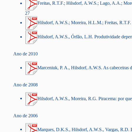
Freitas, R.T.F.; Hilsdorf, A.W.S.; Lago, A.A.; Mo
27
Hilsdorf, A.W.S.; Moreira, H.L.M.; Freitas, R.T.F.
Hilsdorf, A.W.S., Órfão, L.H. Produtividade depen
Ano de 2010
Marceniuk, P. A., Hilsdorf, A.W.S. As cabeceiras d
Ano de 2008
Hilsdorf, A.W.S., Moreira, R.G. Piracema: por que
Ano de 2006
Marques, D.K.S., Hilsdorf, A.W.S., Vargas, R.D. 