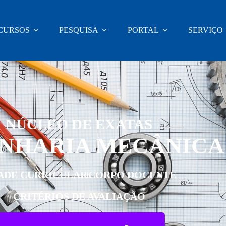
CURSOS
PESQUISA
PORTAL
SERVIÇO
NÚCLEO DE EXATAS
NHARIA MECÂNICA
ADE CURRICULAR
CORPO DOCENTE
CRITÉRIOS DE AVALIAÇÃO