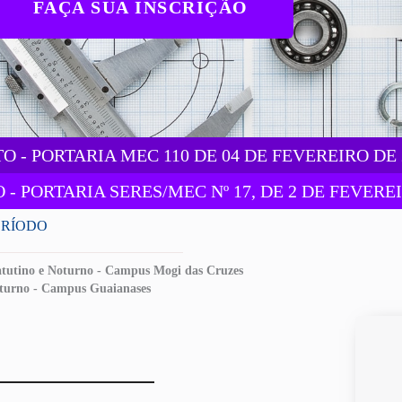
FAÇA SUA INSCRIÇÃO
- PORTARIA MEC 110 DE 04 DE FEVEREIRO DE 
PORTARIA SERES/MEC Nº 17, DE 2 DE FEVERE
ERÍODO
tutino e Noturno - Campus Mogi das Cruzes
turno - Campus Guaianases