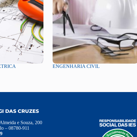
ÉTRICA
ENGENHARIA CIVIL
GI DAS CRUZES
 Almeida e Souza, 200
lo – 08780-911
39