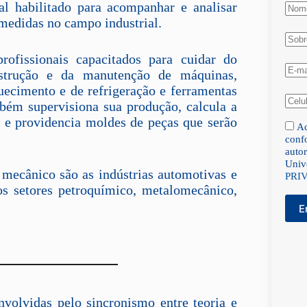
l habilitado para acompanhar e analisar
r medidas no campo industrial.
ofissionais capacitados para cuidar do
nstrução e da manutenção de máquinas,
uecimento e de refrigeração e ferramentas
mbém supervisiona sua produção, calcula a
a e providencia moldes de peças que serão
Ac
conf
autor
Univ
 mecânico são as indústrias automotivas e
PRI
os setores petroquímico, metalomecânico,
E
volvidas pelo sincronismo entre teoria e