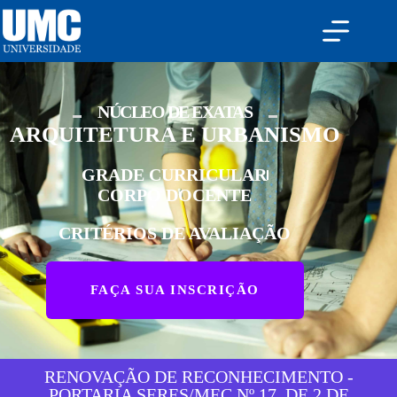
NÚCLEO DE EXATAS
ARQUITETURA E URBANISMO
GRADE CURRICULAR
CORPO DOCENTE
CRITÉRIOS DE AVALIAÇÃO
FAÇA SUA INSCRIÇÃO
RENOVAÇÃO DE RECONHECIMENTO -
PORTARIA SERES/MEC Nº 17, DE 2 DE