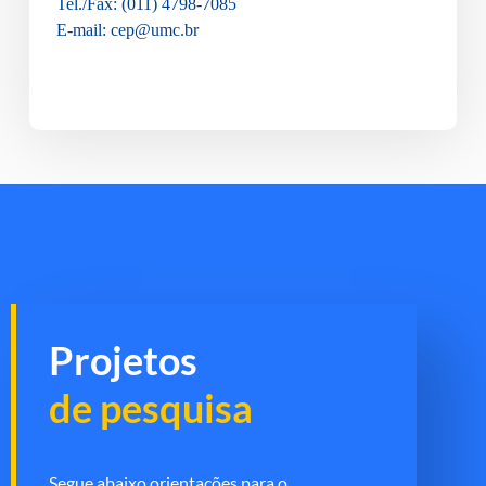
Tel./Fax: (011) 4798-7085
E-mail: cep@umc.br
Projetos
de pesquisa
Segue abaixo orientações para o