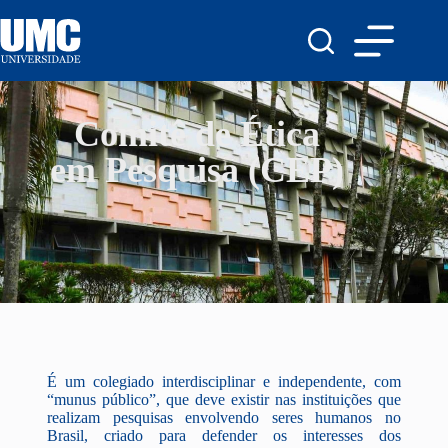
Comitê de Ética
em Pesquisa (CEP)
É um colegiado interdisciplinar e independente, com
“munus público”, que deve existir nas instituições que
realizam pesquisas envolvendo seres humanos no
Brasil, criado para defender os interesses dos