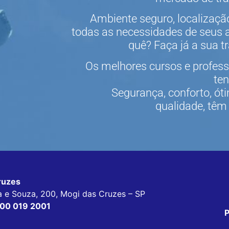
Ambiente seguro, localização
todas as necessidades de seus 
quê? Faça já a sua t
Os melhores cursos e profess
ten
Segurança, conforto, ót
qualidade, têm
ruzes
da e Souza, 200, Mogi das Cruzes – SP
00 019 2001