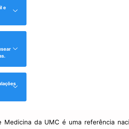
l e
usear
as.
ulações
 Medicina da UMC é uma referência nacio