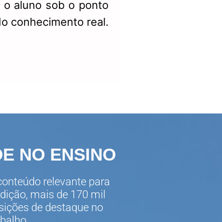
m o aluno sob o ponto
do conhecimento real.
E NO ENSINO
 conteúdo relevante para
adição, mais de 170 mil
ições de destaque no
balho.