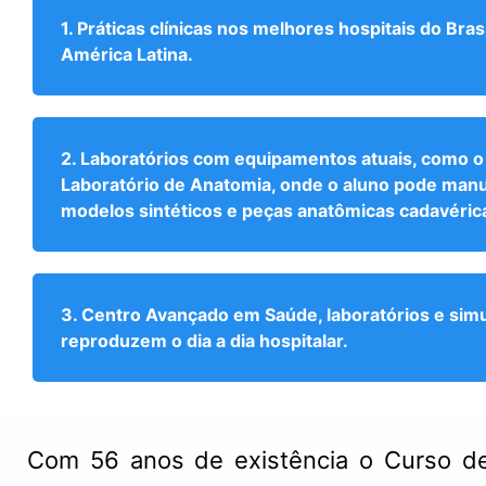
1. Práticas clínicas nos melhores hospitais do Brasi
América Latina.
2. Laboratórios com equipamentos atuais, como o
Laboratório de Anatomia, onde o aluno pode man
modelos sintéticos e peças anatômicas cadavéric
3. Centro Avançado em Saúde, laboratórios e sim
reproduzem o dia a dia hospitalar.
Com 56 anos de existência o Curso de