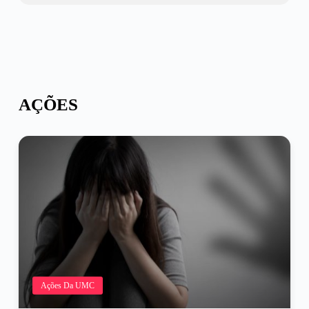
AÇÕES
Ações Da UMC