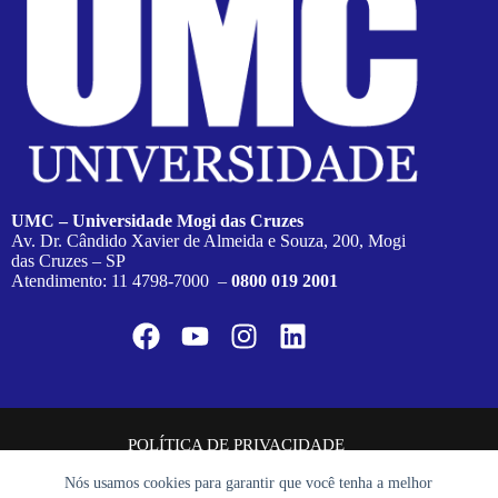
UMC – Universidade Mogi das Cruzes
Av. Dr. Cândido Xavier de Almeida e Souza, 200, Mogi
das Cruzes – SP
Atendimento: 11 4798-7000 –
0800 019 2001
POLÍTICA DE PRIVACIDADE
Nós usamos cookies para garantir que você tenha a melhor
Copyright © 2022 UMC - Universidade de Mogi das Cruzes. Todos os
direitos reservados.