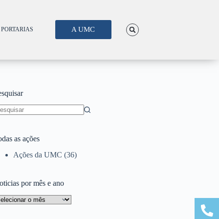
A UMC
PORTARIAS
esquisar
odas as ações
Ações da UMC
(36)
oticias por mês e ano