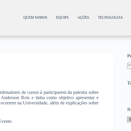
QUEM SOMOS
EQUIPE
AÇÕES
TECNOLOGIAS
P
T
denadores de cursos à participarem da palestra sobre
e Anderson Rois e tinha como objetivo apresentar e
e ocorrem na Universidade, além de explicações sobre
N
Evento