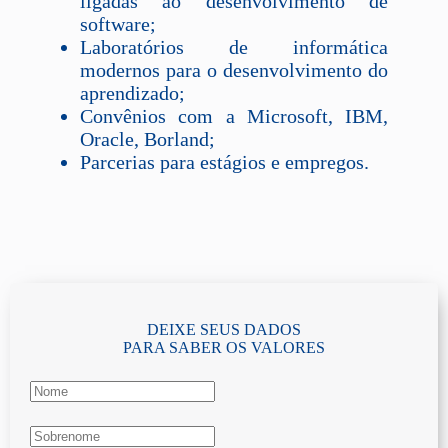
ligadas ao desenvolvimento de
software;
Laboratórios de informática
modernos para o desenvolvimento do
aprendizado;
Convênios com a Microsoft, IBM,
Oracle, Borland;
Parcerias para estágios e empregos.
Observação:
O curso do turno noturno
poderá, em alguns semestres, ter aulas aos
sábados.
DEIXE SEUS DADOS
PARA SABER OS VALORES