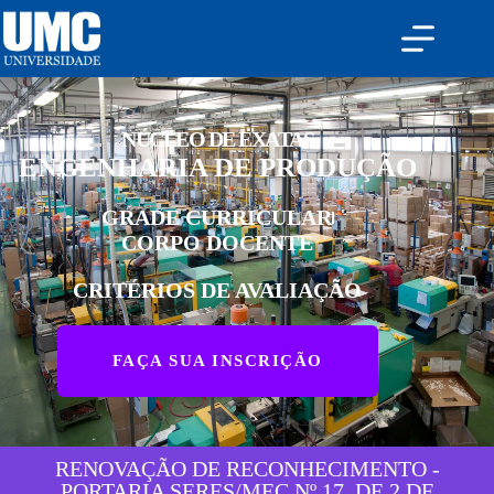
NÚCLEO DE EXATAS
ENGENHARIA DE PRODUÇÃO
GRADE CURRICULAR
CORPO DOCENTE
CRITÉRIOS DE AVALIAÇÃO
FAÇA SUA INSCRIÇÃO
RENOVAÇÃO DE RECONHECIMENTO -
PORTARIA SERES/MEC Nº 17, DE 2 DE