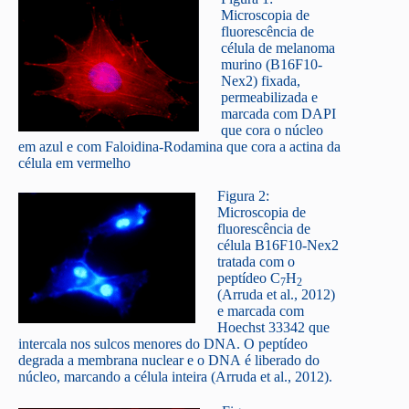
Microscopia de
fluorescência de
célula de melanoma
murino (B16F10-
Nex2) fixada,
permeabilizada e
marcada com DAPI
que cora o núcleo
em azul e com Faloidina-Rodamina que cora a actina da
célula em vermelho
Figura 2:
Microscopia de
fluorescência de
célula B16F10-Nex2
tratada com o
peptídeo C
H
7
2
(Arruda et al., 2012)
e marcada com
Hoechst 33342 que
intercala nos sulcos menores do DNA. O peptídeo
degrada a membrana nuclear e o DNA é liberado do
núcleo, marcando a célula inteira (Arruda et al., 2012).