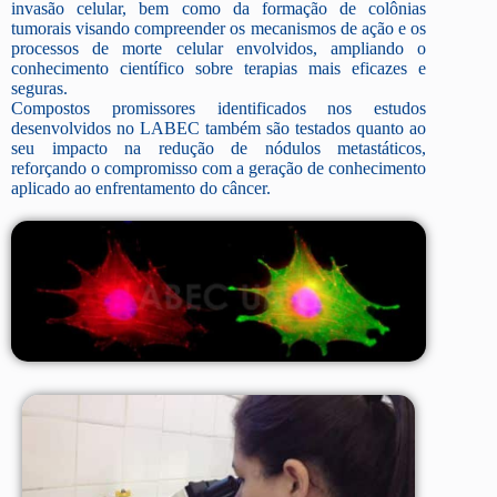
invasão celular, bem como da formação de colônias
tumorais visando compreender os mecanismos de ação e os
processos de morte celular envolvidos, ampliando o
conhecimento científico sobre terapias mais eficazes e
seguras.
Compostos promissores identificados nos estudos
desenvolvidos no LABEC também são testados quanto ao
seu impacto na redução de nódulos metastáticos,
reforçando o compromisso com a geração de conhecimento
aplicado ao enfrentamento do câncer.