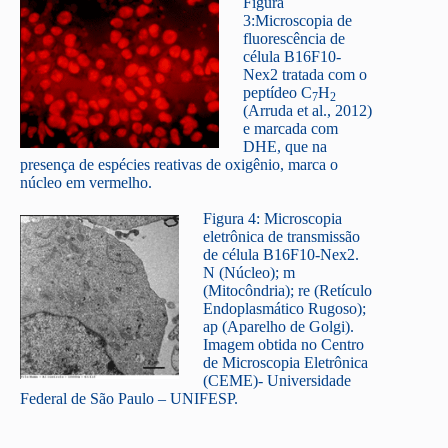
Figura
3:Microscopia de
fluorescência de
célula B16F10-
Nex2 tratada com o
peptídeo C
H
7
2
(Arruda et al., 2012)
e marcada com
DHE, que na
presença de espécies reativas de oxigênio, marca o
núcleo em vermelho.
Figura 4: Microscopia
eletrônica de transmissão
de célula B16F10-Nex2.
N (Núcleo); m
(Mitocôndria); re (Retículo
Endoplasmático Rugoso);
ap (Aparelho de Golgi).
Imagem obtida no Centro
de Microscopia Eletrônica
(CEME)- Universidade
Federal de São Paulo – UNIFESP.