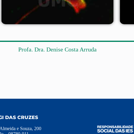
Profa. Dra. Denise Costa Arruda
GI DAS CRUZES
 Almeida e Souza, 200
lo – 08780-911