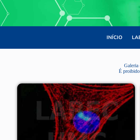
INÍCIO
LA
Galeria
É proibido