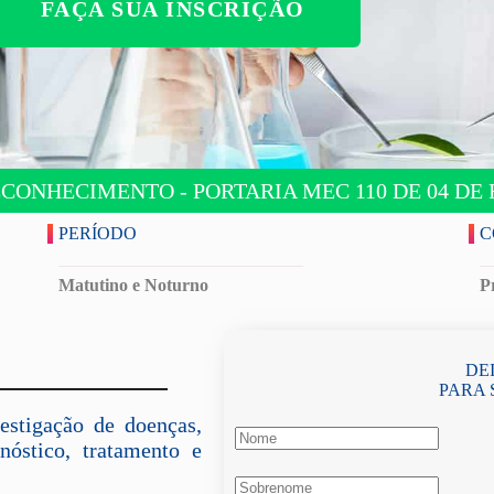
FAÇA SUA INSCRIÇÃO
ONHECIMENTO - PORTARIA MEC 110 DE 04 DE 
PERÍODO
C
Matutino e Noturno
P
DE
PARA 
estigação de doenças,
nóstico, tratamento e