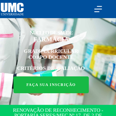
NÚCLEO DE SAÚDE
FARMÁCIA
GRADE CURRICULAR
CORPO DOCENTE
CRITÉRIOS DE AVALIAÇÃO
FAÇA SUA INSCRIÇÃO
RENOVAÇÃO DE RECONHECIMENTO -
PORTARIA SERES/MEC Nº 17, DE 2 DE