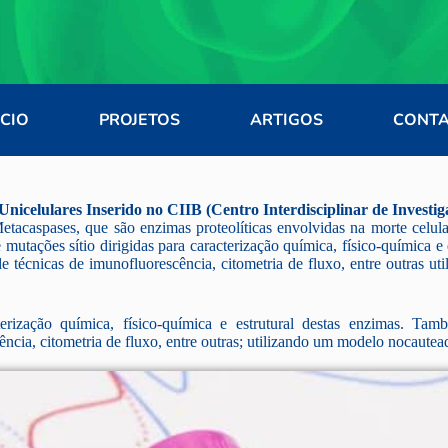
ÍCIO
PROJETOS
ARTIGOS
CONT
Unicelulares Inserido no CIIB
(Centro Interdisciplinar de Investi
etacaspases, que são enzimas proteolíticas envolvidas na morte celul
utações sítio dirigidas para caracterização química, físico-química e
e técnicas de imunofluorescência, citometria de fluxo, entre outras u
terização química, físico-química e estrutural destas enzimas. Ta
cência, citometria de fluxo, entre outras; utilizando um modelo nocaute