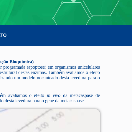
ATO
gação Bioquímica)
ar programada (apoptose) em organismos unicelulares
 estrutural destas enzimas. Também avaliamos o efeito
tilizando um modelo nocauteado desta levedura para o
mbém avaliamos o efeito
in vivo
da metacaspase de
ado desta levedura para o gene da metacaspase