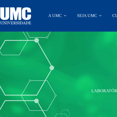
A UMC
SEJA UMC
C
LABORATÓR