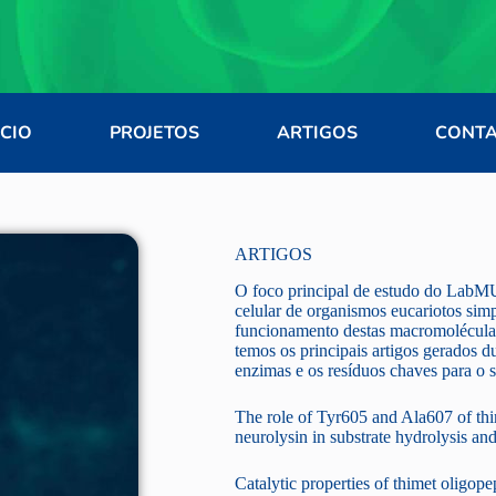
ÍCIO
PROJETOS
ARTIGOS
CONT
ARTIGOS
O foco principal de estudo do LabMU
celular de organismos eucariotos simp
funcionamento destas macromoléculas 
temos os principais artigos gerados d
enzimas e os resíduos chaves para o 
The role of Tyr605 and Ala607 of th
neurolysin in substrate hydrolysis an
Catalytic properties of thimet oligop