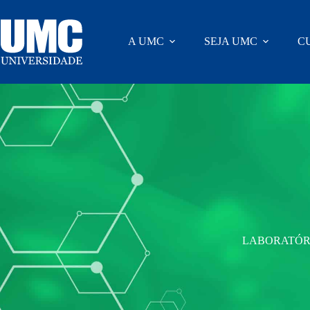
A UMC
SEJA UMC
C
LABORATÓR