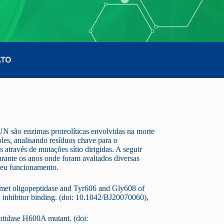
ATO
N são enzimas proteolíticas envolvidas na morte
les, analisando resíduos chave para o
através de mutações sítio dirigidas. A seguir
urante os anos onde foram avaliados diversas
seu funcionamento.
imet oligopeptidase and Tyr606 and Gly608 of
d inhibitor binding. (doi: 10.1042/BJ20070060),
eptidase H600A mutant. (doi: