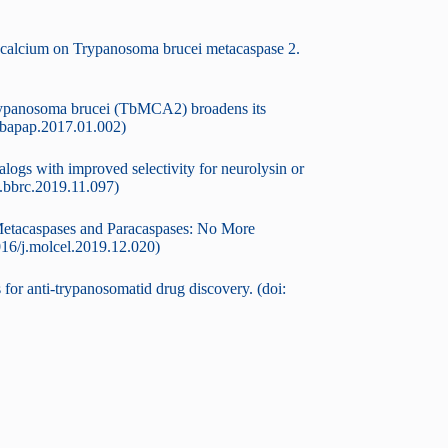
of calcium on Trypanosoma brucei metacaspase 2.
rypanosoma brucei (TbMCA2) broadens its
j.bbapap.2017.01.002)
ogs with improved selectivity for neurolysin or
j.bbrc.2019.11.097)
Metacaspases and Paracaspases: No More
016/j.molcel.2019.12.020)
s for anti-trypanosomatid drug discovery. (doi: