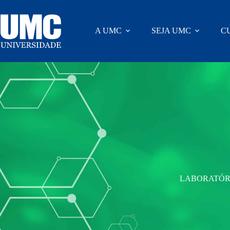
A UMC
SEJA UMC
C
LABORATÓR