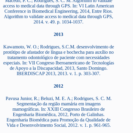
Macedo, P. C.; Rodrigues, S. C. M. Algorithm to validate
access to medical data through GPS. In: VI Latin American
Conference in Biomedical Engineering, 2014, Entre Rios.
Algorithm to validate access to medical data through GPS,
2014. v. 49. p. 1034-1037.
2013
Kawamoto, W. O.; Rodrigues, S.C.M. desenvolvimento de
protótipo de afastador de língua e bochecha para auxílio no
tratamento odontológico de paciente com necessidades
especiais. In: VII Congreso Iberoamericano de Tecnologías
de Apoyo a la Discapacidad, 2013, Santo Domingo.
IBERDISCAP 2013, 2013. v. 1. p. 303-307.
2012
Pavusa Junior, R.; Beluzi, M. E. A.; Rodrigues, S. C. M.
Segmentação da região mamária em imagens
mamográficas. In: XXIII Congresso Brasileiro de
Engenharia Biomédica, 2012, Porto de Galinhas.
Engenharia Biomédica para Promoção da Qualidade de
Vida e Desenvolvimento Social, 2012. v. 1. p. 961-965.