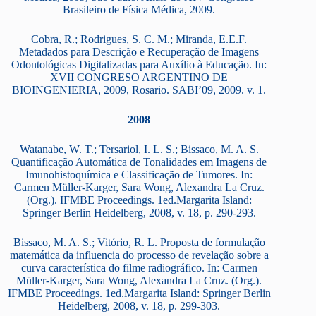
Brasileiro de Física Médica, 2009.
Cobra, R.; Rodrigues, S. C. M.; Miranda, E.E.F.
Metadados para Descrição e Recuperação de Imagens
Odontológicas Digitalizadas para Auxílio à Educação. In:
XVII CONGRESO ARGENTINO DE
BIOINGENIERIA, 2009, Rosario. SABI’09, 2009. v. 1.
2008
Watanabe, W. T.; Tersariol, I. L. S.; Bissaco, M. A. S.
Quantificação Automática de Tonalidades em Imagens de
Imunohistoquímica e Classificação de Tumores. In:
Carmen Müller-Karger, Sara Wong, Alexandra La Cruz.
(Org.). IFMBE Proceedings. 1ed.Margarita Island:
Springer Berlin Heidelberg, 2008, v. 18, p. 290-293.
Bissaco, M. A. S.; Vitório, R. L. Proposta de formulação
matemática da influencia do processo de revelação sobre a
curva característica do filme radiográfico. In: Carmen
Müller-Karger, Sara Wong, Alexandra La Cruz. (Org.).
IFMBE Proceedings. 1ed.Margarita Island: Springer Berlin
Heidelberg, 2008, v. 18, p. 299-303.