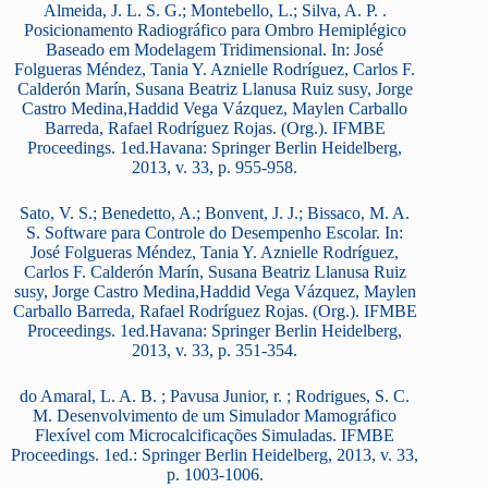
Almeida, J. L. S. G.; Montebello, L.; Silva, A. P. .
Posicionamento Radiográfico para Ombro Hemiplégico
Baseado em Modelagem Tridimensional. In: José
Folgueras Méndez, Tania Y. Aznielle Rodríguez, Carlos F.
Calderón Marín, Susana Beatriz Llanusa Ruiz susy, Jorge
Castro Medina,Haddid Vega Vázquez, Maylen Carballo
Barreda, Rafael Rodríguez Rojas. (Org.). IFMBE
Proceedings. 1ed.Havana: Springer Berlin Heidelberg,
2013, v. 33, p. 955-958.
Sato, V. S.; Benedetto, A.; Bonvent, J. J.; Bissaco, M. A.
S. Software para Controle do Desempenho Escolar. In:
José Folgueras Méndez, Tania Y. Aznielle Rodríguez,
Carlos F. Calderón Marín, Susana Beatriz Llanusa Ruiz
susy, Jorge Castro Medina,Haddid Vega Vázquez, Maylen
Carballo Barreda, Rafael Rodríguez Rojas. (Org.). IFMBE
Proceedings. 1ed.Havana: Springer Berlin Heidelberg,
2013, v. 33, p. 351-354.
do Amaral, L. A. B. ; Pavusa Junior, r. ; Rodrigues, S. C.
M. Desenvolvimento de um Simulador Mamográfico
Flexível com Microcalcificações Simuladas. IFMBE
Proceedings. 1ed.: Springer Berlin Heidelberg, 2013, v. 33,
p. 1003-1006.