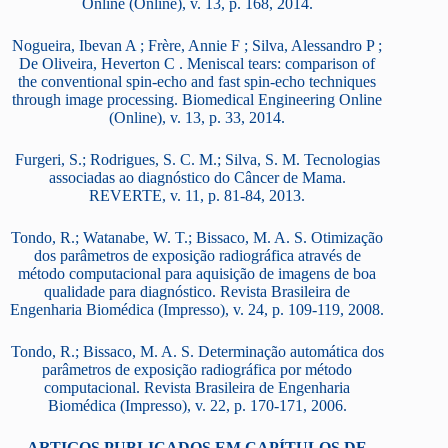
Online (Online), v. 13, p. 168, 2014.
Nogueira, Ibevan A ; Frère, Annie F ; Silva, Alessandro P ;
De Oliveira, Heverton C . Meniscal tears: comparison of
the conventional spin-echo and fast spin-echo techniques
through image processing. Biomedical Engineering Online
(Online), v. 13, p. 33, 2014.
Furgeri, S.; Rodrigues, S. C. M.; Silva, S. M. Tecnologias
associadas ao diagnóstico do Câncer de Mama.
REVERTE, v. 11, p. 81-84, 2013.
Tondo, R.; Watanabe, W. T.; Bissaco, M. A. S. Otimização
dos parâmetros de exposição radiográfica através de
método computacional para aquisição de imagens de boa
qualidade para diagnóstico. Revista Brasileira de
Engenharia Biomédica (Impresso), v. 24, p. 109-119, 2008.
Tondo, R.; Bissaco, M. A. S. Determinação automática dos
parâmetros de exposição radiográfica por método
computacional. Revista Brasileira de Engenharia
Biomédica (Impresso), v. 22, p. 170-171, 2006.
ARTIGOS PUBLICADOS EM CAPÍTULOS DE