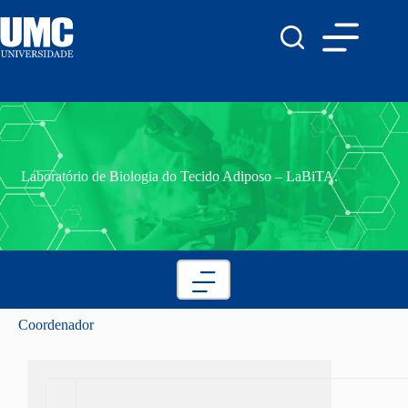
Laboratório de Biologia do Tecido Adiposo – LaBiTA.
Coordenador