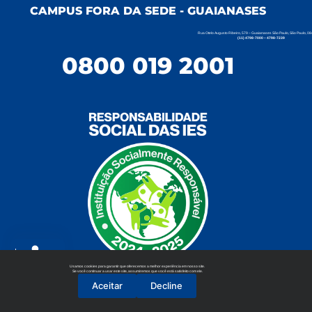
CAMPUS FORA DA SEDE - GUAIANASES
Rua Otelo Augusto Ribeiro, 579 – Guaianases São Paulo, São Paulo, 0
(11) 4798-7000 – 4798-7239
0800 019 2001
Usamos cookies para garantir que oferecemos a melhor experiência em nosso site.
Aluno
Se você continuar a usar este site, assumiremos que você está satisfeito com ele.
Aceitar
Decline
Professor