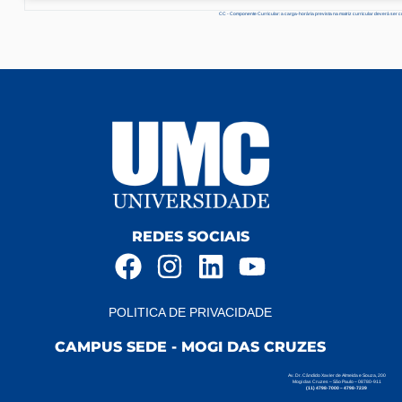
CC - Componente Curricular: a carga-horária prevista na matriz curricular deverá ser 
REDES SOCIAIS
POLITICA DE PRIVACIDADE
CAMPUS SEDE - MOGI DAS CRUZES
Av. Dr. Cândido Xavier de Almeida e Souza, 200
Mogi das Cruzes – São Paulo – 08780-911
(11) 4798-7000 – 4798-7239