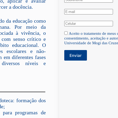
o, aplicar e avaliar
rcer a docência.
udo da educação como
umana. Por meio da
sociada à vivência, o
Aceito o tratamento de meus 
 com senso crítico e
consentimento, aceitação e autor
Universidade de Mogi das Cruz
mbito educacional. O
s escolares e não-
Enviar
 em diferentes fases
diversos níveis e
doteca: formação dos
de;
o para programas de