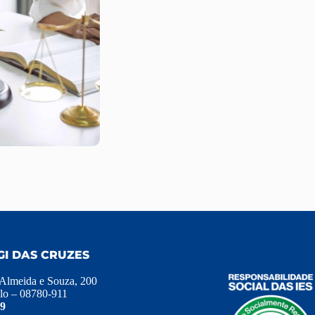
GI DAS CRUZES
 Almeida e Souza, 200
lo – 08780-911
39