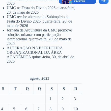
2026
UMC na Festa do Divino 2026
quarta-feira,
20, de maio de 2026
UMC recebe abertura do Subimpério da
Festa do Divino 2026
quarta-feira, 20, de
maio de 2026
Jornada de Arquitetura da UMC promove
soluções urbanas com participação
internacional
quarta-feira, 20, de maio de
2026
ALTERAÇÃO NA ESTRUTURA
ORGANIZACIONAL DA ÁREA
ACADÊMICA
quinta-feira, 30, de abril de
2026
agosto 2025
S
T
Q
Q
S
S
D
1
2
3
4
5
6
7
8
9
10