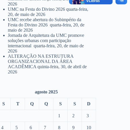
2026
UMC na Festa do Divino 2026
quarta-feira,
20, de maio de 2026
UMC recebe abertura do Subimpério da
Festa do Divino 2026
quarta-feira, 20, de
maio de 2026
Jornada de Arquitetura da UMC promove
soluções urbanas com participação
internacional
quarta-feira, 20, de maio de
2026
ALTERAÇÃO NA ESTRUTURA
ORGANIZACIONAL DA ÁREA
ACADÊMICA
quinta-feira, 30, de abril de
2026
agosto 2025
S
T
Q
Q
S
S
D
1
2
3
4
5
6
7
8
9
10