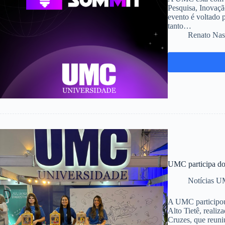
Pesquisa, Inovaçã
evento é voltado 
tanto…
Renato Nas
UMC participa do 
Notícias 
A UMC participou 
Alto Tietê, reali
Cruzes, que reun