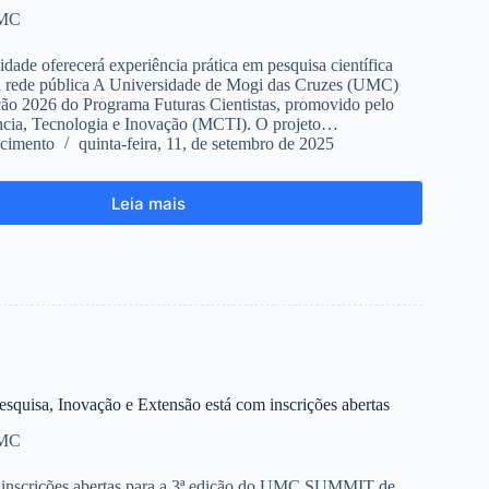
UMC
idade oferecerá experiência prática em pesquisa científica
da rede pública A Universidade de Mogi das Cruzes (UMC)
ição 2026 do Programa Futuras Cientistas, promovido pelo
ência, Tecnologia e Inovação (MCTI). O projeto…
cimento
quinta-feira, 11, de setembro de 2025
Leia mais
quisa, Inovação e Extensão está com inscrições abertas
UMC
nscrições abertas para a 3ª edição do UMC SUMMIT de