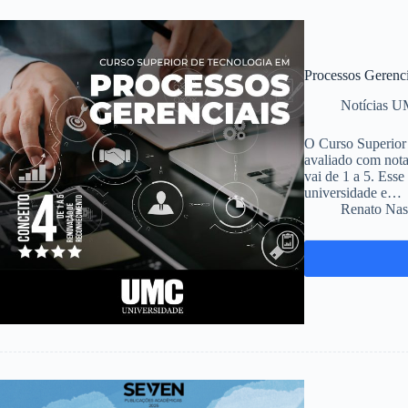
Processos Geren
Notícias 
O Curso Superior
avaliado com not
vai de 1 a 5. Esse
universidade e…
Renato Nas