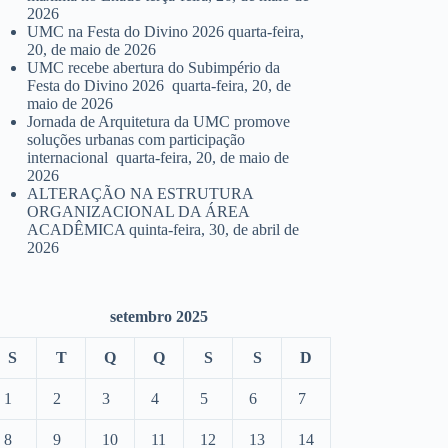
2026
UMC na Festa do Divino 2026
quarta-feira,
20, de maio de 2026
UMC recebe abertura do Subimpério da
Festa do Divino 2026
quarta-feira, 20, de
maio de 2026
Jornada de Arquitetura da UMC promove
soluções urbanas com participação
internacional
quarta-feira, 20, de maio de
2026
ALTERAÇÃO NA ESTRUTURA
ORGANIZACIONAL DA ÁREA
ACADÊMICA
quinta-feira, 30, de abril de
2026
setembro 2025
S
T
Q
Q
S
S
D
1
2
3
4
5
6
7
8
9
10
11
12
13
14