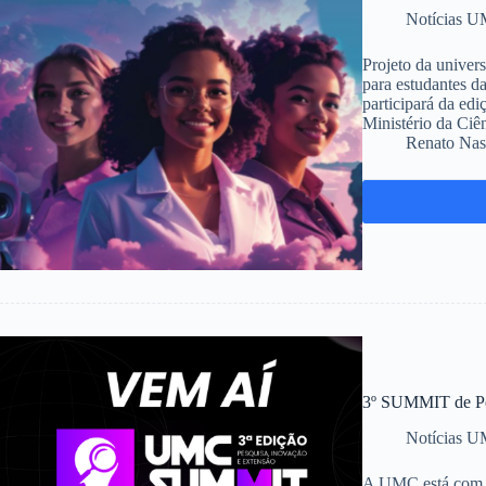
Notícias 
Projeto da univers
para estudantes 
participará da ed
Ministério da Ci
Renato Nas
3º SUMMIT de Pes
Notícias 
A UMC está com i