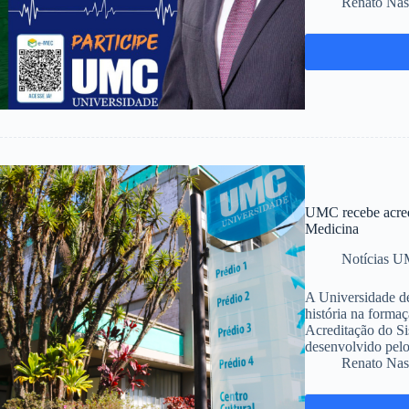
Renato Nas
UMC recebe acre
Medicina
Notícias 
A Universidade d
história na forma
Acreditação do S
desenvolvido pel
Renato Nas