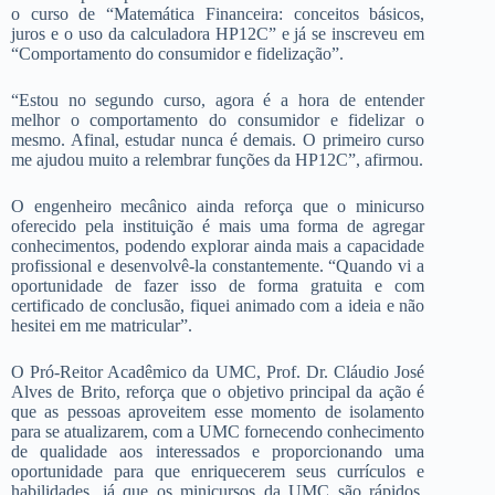
o curso de “Matemática Financeira: conceitos básicos,
juros e o uso da calculadora HP12C” e já se inscreveu em
“Comportamento do consumidor e fidelização”.
“Estou no segundo curso, agora é a hora de entender
melhor o comportamento do consumidor e fidelizar o
mesmo. Afinal, estudar nunca é demais. O primeiro curso
me ajudou muito a relembrar funções da HP12C”, afirmou.
O engenheiro mecânico ainda reforça que o minicurso
oferecido pela instituição é mais uma forma de agregar
conhecimentos, podendo explorar ainda mais a capacidade
profissional e desenvolvê-la constantemente. “Quando vi a
oportunidade de fazer isso de forma gratuita e com
certificado de conclusão, fiquei animado com a ideia e não
hesitei em me matricular”.
O Pró-Reitor Acadêmico da UMC, Prof. Dr. Cláudio José
Alves de Brito, reforça que o objetivo principal da ação é
que as pessoas aproveitem esse momento de isolamento
para se atualizarem, com a UMC fornecendo conhecimento
de qualidade aos interessados e proporcionando uma
oportunidade para que enriquecerem seus currículos e
habilidades, já que os minicursos da UMC são rápidos,