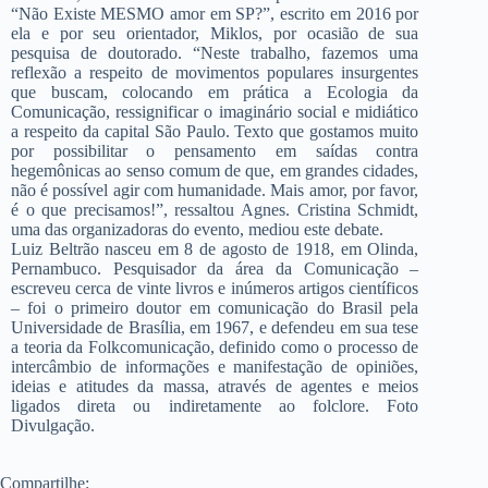
“Não Existe MESMO amor em SP?”, escrito em 2016 por
ela e por seu orientador, Miklos, por ocasião de sua
pesquisa de doutorado. “Neste trabalho, fazemos uma
reflexão a respeito de movimentos populares insurgentes
que buscam, colocando em prática a Ecologia da
Comunicação, ressignificar o imaginário social e midiático
a respeito da capital São Paulo. Texto que gostamos muito
por possibilitar o pensamento em saídas contra
hegemônicas ao senso comum de que, em grandes cidades,
não é possível agir com humanidade. Mais amor, por favor,
é o que precisamos!”, ressaltou Agnes. Cristina Schmidt,
uma das organizadoras do evento, mediou este debate.
Luiz Beltrão nasceu em 8 de agosto de 1918, em Olinda,
Pernambuco. Pesquisador da área da Comunicação –
escreveu cerca de vinte livros e inúmeros artigos científicos
– foi o primeiro doutor em comunicação do Brasil pela
Universidade de Brasília, em 1967, e defendeu em sua tese
a teoria da Folkcomunicação, definido como o processo de
intercâmbio de informações e manifestação de opiniões,
ideias e atitudes da massa, através de agentes e meios
ligados direta ou indiretamente ao folclore. Foto
Divulgação.
Compartilhe: