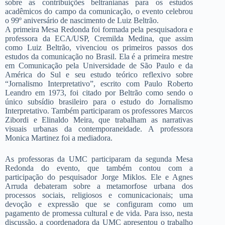
sobre as contribuições beltranianas para os estudos
acadêmicos do campo da comunicação, o evento celebrou
o 99º aniversário de nascimento de Luiz Beltrão.
A primeira Mesa Redonda foi formada pela pesquisadora e
professora da ECA/USP, Cremilda Medina, que assim
como Luiz Beltrão, vivenciou os primeiros passos dos
estudos da comunicação no Brasil. Ela é a primeira mestre
em Comunicação pela Universidade de São Paulo e da
América do Sul e seu estudo teórico reflexivo sobre
“Jornalismo Interpretativo”, escrito com Paulo Roberto
Leandro em 1973, foi citado por Beltrão como sendo o
único subsídio brasileiro para o estudo do Jornalismo
Interpretativo. Também participaram os professores Marcos
Zibordi e Elinaldo Meira, que trabalham as narrativas
visuais urbanas da contemporaneidade. A professora
Monica Martinez foi a mediadora.
As professoras da UMC participaram da segunda Mesa
Redonda do evento, que também contou com a
participação do pesquisador Jorge Miklos. Ele e Agnes
Arruda debateram sobre a metamorfose urbana dos
processos sociais, religiosos e comunicacionais; uma
devoção e expressão que se configuram como um
pagamento de promessa cultural e de vida. Para isso, nesta
discussão, a coordenadora da UMC apresentou o trabalho