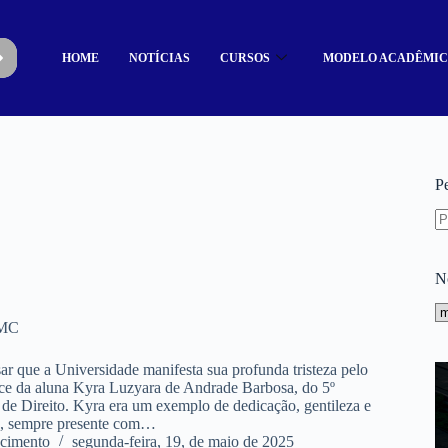
HOME
NOTÍCIAS
CURSOS
MODELO ACADÊMI
P
N
UMC
r que a Universidade manifesta sua profunda tristeza pelo
ce da aluna Kyra Luzyara de Andrade Barbosa, do 5º
 de Direito. Kyra era um exemplo de dedicação, gentileza e
, sempre presente com…
cimento
segunda-feira, 19, de maio de 2025