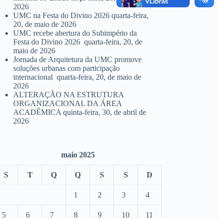
2026
UMC na Festa do Divino 2026
quarta-feira,
20, de maio de 2026
UMC recebe abertura do Subimpério da
Festa do Divino 2026
quarta-feira, 20, de
maio de 2026
Jornada de Arquitetura da UMC promove
soluções urbanas com participação
internacional
quarta-feira, 20, de maio de
2026
ALTERAÇÃO NA ESTRUTURA
ORGANIZACIONAL DA ÁREA
ACADÊMICA
quinta-feira, 30, de abril de
2026
maio 2025
S
T
Q
Q
S
S
D
1
2
3
4
5
6
7
8
9
10
11