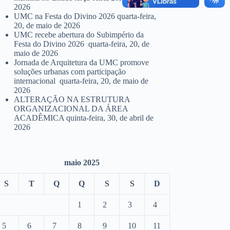
2026
UMC na Festa do Divino 2026
quarta-feira,
20, de maio de 2026
UMC recebe abertura do Subimpério da
Festa do Divino 2026
quarta-feira, 20, de
maio de 2026
Jornada de Arquitetura da UMC promove
soluções urbanas com participação
internacional
quarta-feira, 20, de maio de
2026
ALTERAÇÃO NA ESTRUTURA
ORGANIZACIONAL DA ÁREA
ACADÊMICA
quinta-feira, 30, de abril de
2026
maio 2025
S
T
Q
Q
S
S
D
1
2
3
4
5
6
7
8
9
10
11