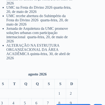
2026
UMC na Festa do Divino 2026
quarta-feira,
20, de maio de 2026
UMC recebe abertura do Subimpério da
Festa do Divino 2026
quarta-feira, 20, de
maio de 2026
Jornada de Arquitetura da UMC promove
soluções urbanas com participação
internacional
quarta-feira, 20, de maio de
2026
ALTERAÇÃO NA ESTRUTURA
ORGANIZACIONAL DA ÁREA
ACADÊMICA
quinta-feira, 30, de abril de
2026
agosto 2026
S
T
Q
Q
S
S
D
1
2
3
4
5
6
7
8
9