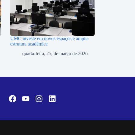
UMC investe em novos espaços e amplia
estrutura acadêmica
quarta-feira, 25, de março de 2026