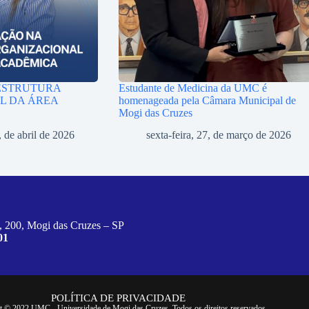
ESTRUTURA
Estudante de Medicina da UMC é
L DA ÁREA
homenageada pela Câmara Municipal de
Mogi das Cruzes
, de abril de 2026
sexta-feira, 27, de março de 2026
, 200, Mogi das Cruzes – SP
01
POLÍTICA DE PRIVACIDADE
t © 2022 UMC - Universidade de Mogi das Cruzes. Todos os direitos reservados.