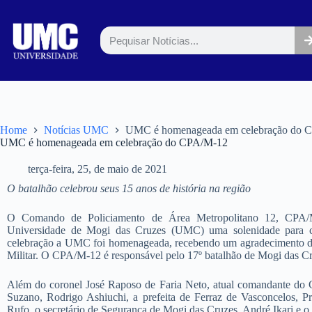
Home
Notícias UMC
UMC é homenageada em celebração do 
UMC é homenageada em celebração do CPA/M-12
terça-feira, 25, de maio de 2021
O batalhão celebrou seus 15 anos de história na região
O Comando de Policiamento de Área Metropolitano 12, CPA/M-
Universidade de Mogi das Cruzes (UMC) uma solenidade para co
celebração a UMC foi homenageada, recebendo um agradecimento do 
Militar. O CPA/M-12 é responsável pelo 17º batalhão de Mogi das Cr
Além do coronel José Raposo de Faria Neto, atual comandante do CP
Suzano, Rodrigo Ashiuchi, a prefeita de Ferraz de Vasconcelos, Pri
Rufo, o secretário de Segurança de Mogi das Cruzes, André Ikari e o