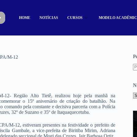
HOME
NOTÍCIAS
CURSOS
MODELO ACADÊMI
P
CPA/M-12
N
12- Região Alto Tietê, realizou hoje pela manhã na
memorar o 15º aniversário de criação do batalhão. Na
comando pela constante e decisiva parceria com a Polícia
uzes, 32º de Suzano e 35º de Itaquaquecetuba.
A/M-12, estiveram presentes na festividade o prefeito de
scila Gambale, a vice-prefeita de Biritiba Mirim, Adriana
 delegado seccional de Mogi das Cruzes, Jair Barbosa Ortiz.