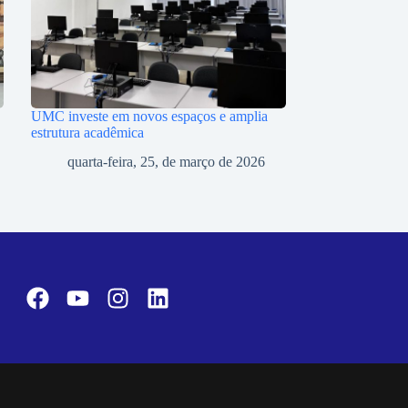
UMC investe em novos espaços e amplia
estrutura acadêmica
quarta-feira, 25, de março de 2026