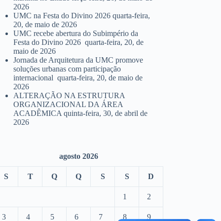
2026
UMC na Festa do Divino 2026
quarta-feira,
20, de maio de 2026
UMC recebe abertura do Subimpério da
Festa do Divino 2026
quarta-feira, 20, de
maio de 2026
Jornada de Arquitetura da UMC promove
soluções urbanas com participação
internacional
quarta-feira, 20, de maio de
2026
ALTERAÇÃO NA ESTRUTURA
ORGANIZACIONAL DA ÁREA
ACADÊMICA
quinta-feira, 30, de abril de
2026
agosto 2026
S
T
Q
Q
S
S
D
1
2
3
4
5
6
7
8
9