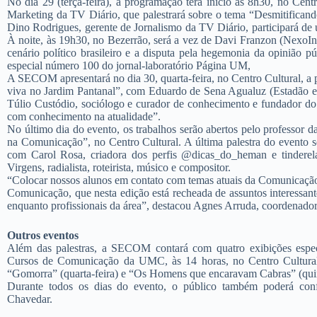
No dia 29 (terça-feira), a programação terá início às 8h30, no Cen
Marketing da TV Diário, que palestrará sobre o tema “Desmitific
Dino Rodrigues, gerente de Jornalismo da TV Diário, participará de
À noite, às 19h30, no Bezerrão, será a vez de Davi Franzon (NexoInt
cenário político brasileiro e a disputa pela hegemonia da opinião p
especial número 100 do jornal-laboratório Página UM,
A SECOM apresentará no dia 30, quarta-feira, no Centro Cultural, a 
viva no Jardim Pantanal”, com Eduardo de Sena Agualuz (Estadão e
Túlio Custódio, sociólogo e curador de conhecimento e fundador do s
com conhecimento na atualidade”.
No último dia do evento, os trabalhos serão abertos pelo professor 
na Comunicação”, no Centro Cultural. A última palestra do evento se
com Carol Rosa, criadora dos perfis @dicas_do_heman e tinderel
Virgens, radialista, roteirista, músico e compositor.
“Colocar nossos alunos em contato com temas atuais da Comunicação e
Comunicação, que nesta edição está recheada de assuntos interessant
enquanto profissionais da área”, destacou Agnes Arruda, coordenad
Outros eventos
Além das palestras, a SECOM contará com quatro exibições espec
Cursos de Comunicação da UMC, às 14 horas, no Centro Cultural: 
“Gomorra” (quarta-feira) e “Os Homens que encaravam Cabras” (quinta
Durante todos os dias do evento, o público também poderá conf
Chavedar.