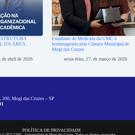
ESTRUTURA
Estudante de Medicina da UMC é
L DA ÁREA
homenageada pela Câmara Municipal de
Mogi das Cruzes
, de abril de 2026
sexta-feira, 27, de março de 2026
, 200, Mogi das Cruzes – SP
01
POLÍTICA DE PRIVACIDADE
t © 2022 UMC - Universidade de Mogi das Cruzes. Todos os direitos reservados.