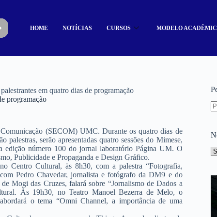
HOME
NOTÍCIAS
CURSOS
MODELO ACADÊMI
P
alestrantes em quatro dias de programação
de programação
da Comunicação (SECOM) UMC. Durante os quatro dias de
N
ão palestras, serão apresentadas quatro sessões do Mimese,
a edição número 100 do jornal laboratório Página UM. O
lismo, Publicidade e Propaganda e Design Gráfico.
o Centro Cultural, às 8h30, com a palestra “Fotografia,
 com Pedro Chavedar, jornalista e fotógrafo da DM9 e do
 de Mogi das Cruzes, falará sobre “Jornalismo de Dados a
ltural. Às 19h30, no Teatro Manoel Bezerra de Melo, o
 abordará o tema “Omni Channel, a importância de uma