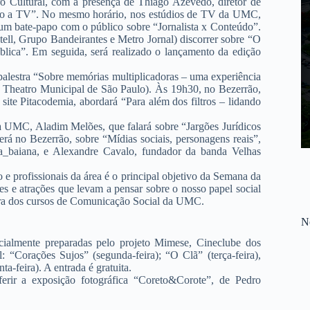
tro Cultural, com a presença de Thiago Azevedo, diretor de
ando a TV”. No mesmo horário, nos estúdios de TV da UMC,
 um bate-papo com o público sobre “Jornalista x Conteúdo”.
ell, Grupo Bandeirantes e Metro Jornal) discorrer sobre “O
ública”. Em seguida, será realizado o lançamento da edição
palestra “Sobre memórias multiplicadoras – uma experiência
 Theatro Municipal de São Paulo). Às 19h30, no Bezerrão,
ite Pitacodemia, abordará “Para além dos filtros – lidando
da UMC, Aladim Melões, que falará sobre “Jargões Jurídicos
rá no Bezerrão, sobre “Mídias sociais, personagens reais”,
a_baiana, e Alexandre Cavalo, fundador da banda Velhas
 profissionais da área é o principal objetivo da Semana da
es e atrações que levam a pensar sobre o nosso papel social
ora dos cursos de Comunicação Social da UMC.
No
ialmente preparadas pelo projeto Mimese, Cineclube dos
“Corações Sujos” (segunda-feira); “O Clã” (terça-feira),
-feira). A entrada é gratuita.
erir a exposição fotográfica “Coreto&Corote”, de Pedro