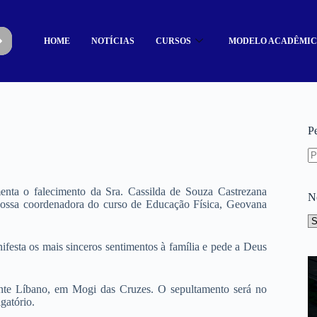
HOME
NOTÍCIAS
CURSOS
MODELO ACADÊMI
P
nta o falecimento da Sra. Cassilda de Souza Castrezana
N
a nossa coordenadora do curso de Educação Física, Geovana
festa os mais sinceros sentimentos à família e pede a Deus
onte Líbano, em Mogi das Cruzes. O sepultamento será no
gatório.