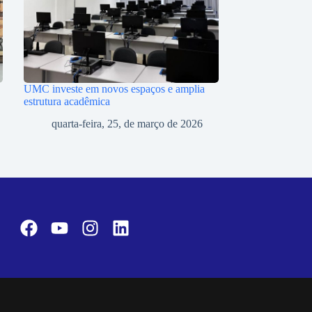
UMC investe em novos espaços e amplia
estrutura acadêmica
quarta-feira, 25, de março de 2026