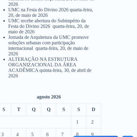
2026
UMC na Festa do Divino 2026
quarta-feira,
20, de maio de 2026
UMC recebe abertura do Subimpério da
Festa do Divino 2026
quarta-feira, 20, de
maio de 2026
Jornada de Arquitetura da UMC promove
soluções urbanas com participação
internacional
quarta-feira, 20, de maio de
2026
ALTERAÇÃO NA ESTRUTURA
ORGANIZACIONAL DA ÁREA
ACADÊMICA
quinta-feira, 30, de abril de
2026
agosto 2026
S
T
Q
Q
S
S
D
1
2
3
4
5
6
7
8
9