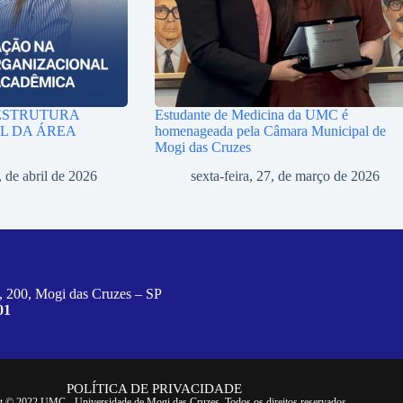
ESTRUTURA
Estudante de Medicina da UMC é
L DA ÁREA
homenageada pela Câmara Municipal de
Mogi das Cruzes
, de abril de 2026
sexta-feira, 27, de março de 2026
, 200, Mogi das Cruzes – SP
01
POLÍTICA DE PRIVACIDADE
t © 2022 UMC - Universidade de Mogi das Cruzes. Todos os direitos reservados.