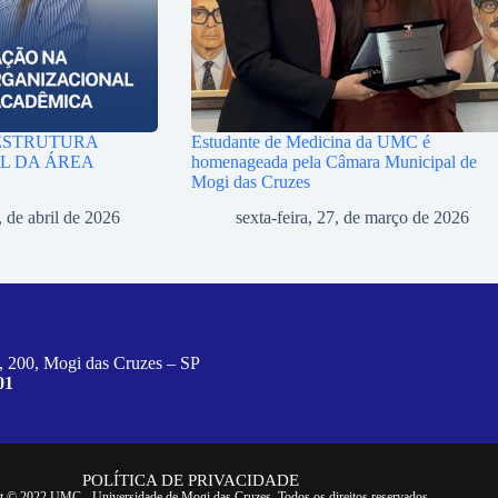
ESTRUTURA
Estudante de Medicina da UMC é
L DA ÁREA
homenageada pela Câmara Municipal de
Mogi das Cruzes
, de abril de 2026
sexta-feira, 27, de março de 2026
, 200, Mogi das Cruzes – SP
01
POLÍTICA DE PRIVACIDADE
t © 2022 UMC - Universidade de Mogi das Cruzes. Todos os direitos reservados.