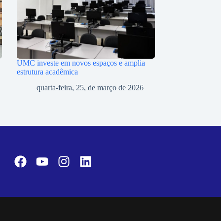
UMC investe em novos espaços e amplia
estrutura acadêmica
quarta-feira, 25, de março de 2026