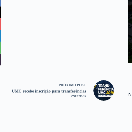
PRÓXIMO
POST
UMC recebe inscrição para transferências
No
externas