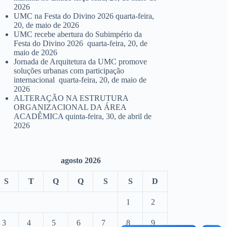
2026
UMC na Festa do Divino 2026
quarta-feira,
20, de maio de 2026
UMC recebe abertura do Subimpério da
Festa do Divino 2026
quarta-feira, 20, de
maio de 2026
Jornada de Arquitetura da UMC promove
soluções urbanas com participação
internacional
quarta-feira, 20, de maio de
2026
ALTERAÇÃO NA ESTRUTURA
ORGANIZACIONAL DA ÁREA
ACADÊMICA
quinta-feira, 30, de abril de
2026
agosto 2026
S
T
Q
Q
S
S
D
1
2
3
4
5
6
7
8
9