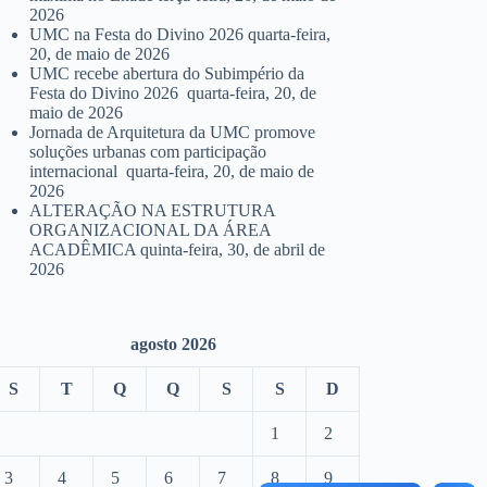
2026
UMC na Festa do Divino 2026
quarta-feira,
20, de maio de 2026
UMC recebe abertura do Subimpério da
Festa do Divino 2026
quarta-feira, 20, de
maio de 2026
Jornada de Arquitetura da UMC promove
soluções urbanas com participação
internacional
quarta-feira, 20, de maio de
2026
ALTERAÇÃO NA ESTRUTURA
ORGANIZACIONAL DA ÁREA
ACADÊMICA
quinta-feira, 30, de abril de
2026
agosto 2026
S
T
Q
Q
S
S
D
1
2
3
4
5
6
7
8
9