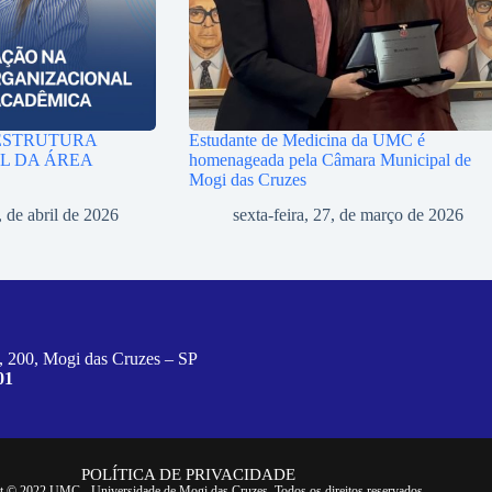
ESTRUTURA
Estudante de Medicina da UMC é
L DA ÁREA
homenageada pela Câmara Municipal de
Mogi das Cruzes
, de abril de 2026
sexta-feira, 27, de março de 2026
, 200, Mogi das Cruzes – SP
01
POLÍTICA DE PRIVACIDADE
t © 2022 UMC - Universidade de Mogi das Cruzes. Todos os direitos reservados.