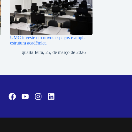
UMC investe em novos espaços e amplia
estrutura acadêmica
quarta-feira, 25, de março de 2026