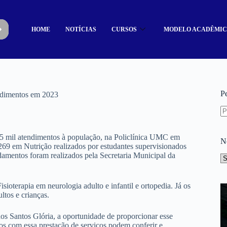
HOME
NOTÍCIAS
CURSOS
MODELO ACADÊMI
P
ndimentos em 2023
de 5 mil atendimentos à população, na Policlínica UMC em
N
 269 em Nutrição realizados por estudantes supervisionados
damentos foram realizados pela Secretaria Municipal da
ioterapia em neurologia adulto e infantil e ortopedia. Já os
tos e crianças.
dos Santos Glória, a oportunidade de proporcionar esse
os com essa prestação de serviços podem conferir e