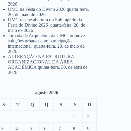
2026
UMC na Festa do Divino 2026
quarta-feira,
20, de maio de 2026
UMC recebe abertura do Subimpério da
Festa do Divino 2026
quarta-feira, 20, de
maio de 2026
Jornada de Arquitetura da UMC promove
soluções urbanas com participação
internacional
quarta-feira, 20, de maio de
2026
ALTERAÇÃO NA ESTRUTURA
ORGANIZACIONAL DA ÁREA
ACADÊMICA
quinta-feira, 30, de abril de
2026
agosto 2026
S
T
Q
Q
S
S
D
1
2
3
4
5
6
7
8
9