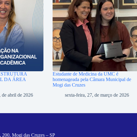
ESTRUTURA
Estudante de Medicina da UMC é
L DA ÁREA
homenageada pela Câmara Municipal de
Mogi das Cruzes
, de abril de 2026
sexta-feira, 27, de março de 2026
, 200, Mogi das Cruzes – SP