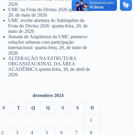
2026
UMC na Festa do Divino 2026
quarta-feira,
20, de maio de 2026
UMC recebe abertura do Subimpério da
Festa do Divino 2026
quarta-feira, 20, de
maio de 2026
Jornada de Arquitetura da UMC promove
soluções urbanas com participação
internacional
quarta-feira, 20, de maio de
2026
ALTERAÇÃO NA ESTRUTURA
ORGANIZACIONAL DA ÁREA
ACADÊMICA
quinta-feira, 30, de abril de
2026
dezembro 2024
S
T
Q
Q
S
S
D
1
2
3
4
5
6
7
8