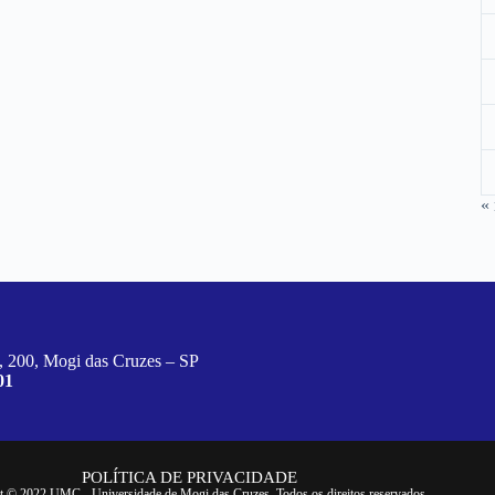
«
, 200, Mogi das Cruzes – SP
01
POLÍTICA DE PRIVACIDADE
t © 2022 UMC - Universidade de Mogi das Cruzes. Todos os direitos reservados.