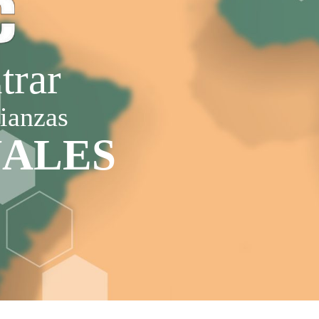
trar
lianzas
NALES