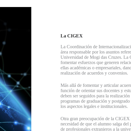
La CIGEX
La Coordinación de Internacionalizac
área responsable por los asuntos refere
Universidad de Mogi das Cruzes. La C
fomentar esfuerzos que generen relacio
ellas académicas o empresariales, dan
realización de acuerdos y convenios.
Más allá de fomentar y articular acuer
función de orientar sus docentes y est
deben ser seguidos para la realización
programas de graduación y postgrado r
los aspectos legales e institucionales.
Otra gran preocupación de la CIGEX es
necesidad de que el alumno salga del p
de profesionales extranjeros a la univ