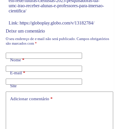
em-rede/futuras-cientistas-2025-pesquisadoras-da-
umc-irao-receber-alunas-e-professores-para-imersao-
cientifica/
Link:
https://globoplay.globo.com/v/13182784/
Deixe um comentário
O seu endereço de e-mail não será publicado.
Campos obrigatórios
são marcados com
*
Nome
*
E-mail
*
Site
Adicionar comentário
*