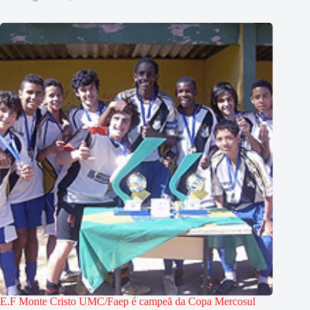
E.F Monte Cristo UMC/Faep é campeã da Copa Mercosul