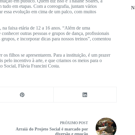
sentação em público. Quem diz isso é Thaiane Soares, a
em tudo em etapas. Com a coreografia, juntam vários
No
rar essa evolução em cima de um palco, com muitos
o, na faixa etária de 12 a 16 anos. “Além de uma
 conhecer outras pessoas e grupos de dança, profissionais
 grupos, e incorporar dicas para nossos treinos”, comentou
 os filhos se apresentarem. Para a instituição, é um prazer
s pelo incentivo à arte, e que criamos os meios para o
 Social, Flávia Francini Costa.
PRÓXIMO
POST
Arraiá do Projeto Social é marcado por
diversão e emoção