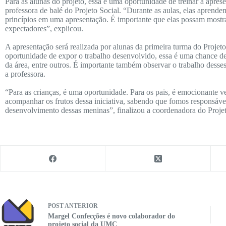
Para as alunas do projeto, essa é uma oportunidade de treinar a apre
professora de balé do Projeto Social. “Durante as aulas, elas aprend
princípios em uma apresentação. É importante que elas possam most
expectadores”, explicou.
A apresentação será realizada por alunas da primeira turma do Projet
oportunidade de expor o trabalho desenvolvido, essa é uma chance de
da área, entre outros. É importante também observar o trabalho desses
a professora.
“Para as crianças, é uma oportunidade. Para os pais, é emocionante ver
acompanhar os frutos dessa iniciativa, sabendo que fomos responsávei
desenvolvimento dessas meninas”, finalizou a coordenadora do Projeto
POST
ANTERIOR
Margel Confecções é novo colaborador do
projeto social da UMC