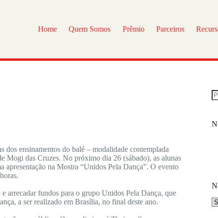
Home
Quem Somos
Prêmio
Parceiros
Recurs
No
uns dos ensinamentos do balé – modalidade contemplada
 de Mogi das Cruzes. No próximo dia 26 (sábado), as alunas
 uma apresentação na Mostra “Unidos Pela Dança”. O evento
horas.
No
ião e arrecadar fundos para o grupo Unidos Pela Dança, que
ça, a ser realizado em Brasília, no final deste ano.