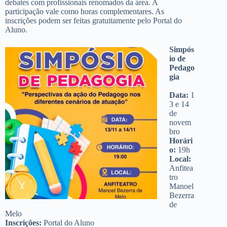
debates com profissionais renomados da área. A
participação vale como horas complementares. As
inscrições podem ser feitas gratuitamente pelo Portal do
Aluno.
Simpós
io de
Pedago
gia
Data:
1
3 e 14
de
novem
bro
Horári
o:
19h
Local:
Anfitea
tro
Manoel
Bezerra
de
Melo
Inscrições:
Portal do Aluno