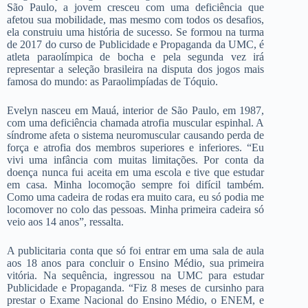
São Paulo, a jovem cresceu com uma deficiência que
afetou sua mobilidade, mas mesmo com todos os desafios,
ela construiu uma história de sucesso. Se formou na turma
de 2017 do curso de Publicidade e Propaganda da UMC, é
atleta paraolímpica de bocha e pela segunda vez irá
representar a seleção brasileira na disputa dos jogos mais
famosa do mundo: as Paraolimpíadas de Tóquio.
Evelyn nasceu em Mauá, interior de São Paulo, em 1987,
com uma deficiência chamada atrofia muscular espinhal. A
síndrome afeta o sistema neuromuscular causando perda de
força e atrofia dos membros superiores e inferiores. “Eu
vivi uma infância com muitas limitações. Por conta da
doença nunca fui aceita em uma escola e tive que estudar
em casa. Minha locomoção sempre foi difícil também.
Como uma cadeira de rodas era muito cara, eu só podia me
locomover no colo das pessoas. Minha primeira cadeira só
veio aos 14 anos”, ressalta.
A publicitaria conta que só foi entrar em uma sala de aula
aos 18 anos para concluir o Ensino Médio, sua primeira
vitória. Na sequência, ingressou na UMC para estudar
Publicidade e Propaganda. “Fiz 8 meses de cursinho para
prestar o Exame Nacional do Ensino Médio, o ENEM, e