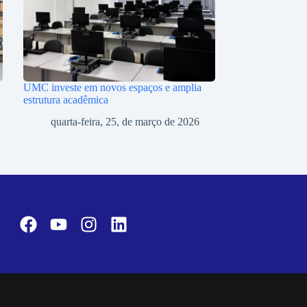
UMC investe em novos espaços e amplia
estrutura acadêmica
quarta-feira, 25, de março de 2026