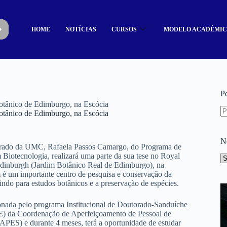
HOME
NOTÍCIAS
CURSOS
MODELO ACADÊMI
P
otânico de Edimburgo, na Escócia
otânico de Edimburgo, na Escócia
N
rado da UMC, Rafaela Passos Camargo, do Programa de
Biotecnologia, realizará uma parte da sua tese no Royal
dinburgh (Jardim Botânico Real de Edimburgo), na
 é um importante centro de pesquisa e conservação da
indo para estudos botânicos e a preservação de espécies.
ionada pelo programa Institucional de Doutorado-Sanduíche
E) da Coordenação de Aperfeiçoamento de Pessoal de
APES) e durante 4 meses, terá a oportunidade de estudar