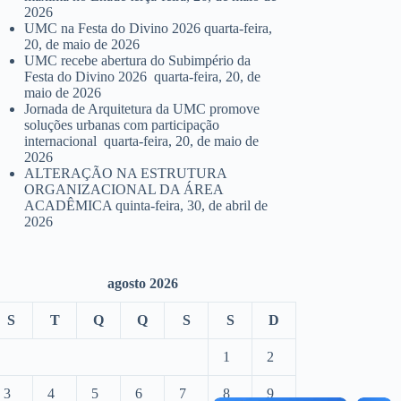
2026
UMC na Festa do Divino 2026
quarta-feira,
20, de maio de 2026
UMC recebe abertura do Subimpério da
Festa do Divino 2026
quarta-feira, 20, de
maio de 2026
Jornada de Arquitetura da UMC promove
soluções urbanas com participação
internacional
quarta-feira, 20, de maio de
2026
ALTERAÇÃO NA ESTRUTURA
ORGANIZACIONAL DA ÁREA
ACADÊMICA
quinta-feira, 30, de abril de
2026
agosto 2026
S
T
Q
Q
S
S
D
1
2
3
4
5
6
7
8
9