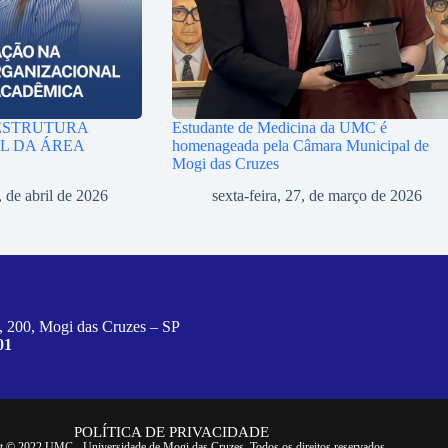
ESTRUTURA
Estudante de Medicina da UMC é
L DA ÁREA
homenageada pela Câmara Municipal de
Mogi das Cruzes
, de abril de 2026
sexta-feira, 27, de março de 2026
, 200, Mogi das Cruzes – SP
01
POLÍTICA DE PRIVACIDADE
t © 2022 UMC - Universidade de Mogi das Cruzes. Todos os direitos reservados.