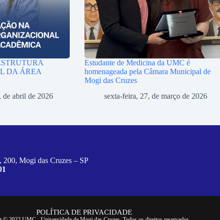
ESTRUTURA
Estudante de Medicina da UMC é
L DA ÁREA
homenageada pela Câmara Municipal de
Mogi das Cruzes
, de abril de 2026
sexta-feira, 27, de março de 2026
, 200, Mogi das Cruzes – SP
01
POLÍTICA DE PRIVACIDADE
t © 2022 UMC - Universidade de Mogi das Cruzes. Todos os direitos reservados.