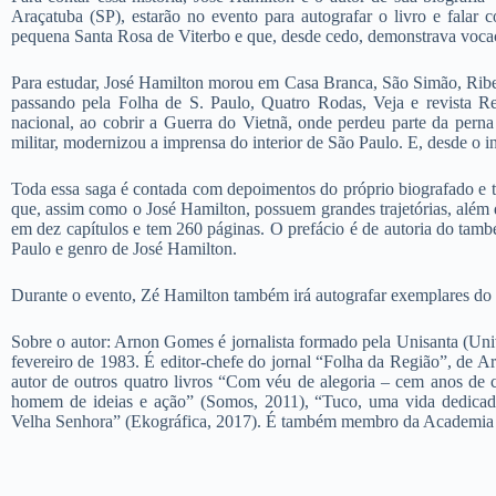
Araçatuba (SP), estarão no evento para autografar o livro e falar 
pequena Santa Rosa de Viterbo e que, desde cedo, demonstrava vocação
Para estudar, José Hamilton morou em Casa Branca, São Simão, Ribei
passando pela Folha de S. Paulo, Quatro Rodas, Veja e revista R
nacional, ao cobrir a Guerra do Vietnã, onde perdeu parte da perna
militar, modernizou a imprensa do interior de São Paulo. E, desde o 
Toda essa saga é contada com depoimentos do próprio biografado e 
que, assim como o José Hamilton, possuem grandes trajetórias, além de
em dez capítulos e tem 260 páginas. O prefácio é de autoria do també
Paulo e genro de José Hamilton.
Durante o evento, Zé Hamilton também irá autografar exemplares do s
Sobre o autor: Arnon Gomes é jornalista formado pela Unisanta (Uni
fevereiro de 1983. É editor-chefe do jornal “Folha da Região”, de A
autor de outros quatro livros “Com véu de alegoria – cem anos de
homem de ideias e ação” (Somos, 2011), “Tuco, uma vida dedicad
Velha Senhora” (Ekográfica, 2017). É também membro da Academia 