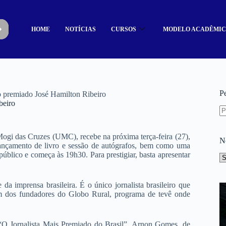
HOME
NOTÍCIAS
CURSOS
MODELO ACADÊMI
P
o premiado José Hamilton Ribeiro
beiro
ogi das Cruzes (UMC), recebe na próxima terça-feira (27),
N
 lançamento de livro e sessão de autógrafos, bem como uma
público e começa às 19h30. Para prestigiar, basta apresentar
a imprensa brasileira. É o único jornalista brasileiro que
 dos fundadores do Globo Rural, programa de tevê onde
a “O Jornalista Mais Premiado do Brasil”, Arnon Gomes, de