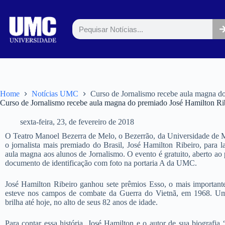
Home
Notícias UMC
Curso de Jornalismo recebe aula magna d
Curso de Jornalismo recebe aula magna do premiado José Hamilton Ri
sexta-feira, 23, de fevereiro de 2018
O Teatro Manoel Bezerra de Melo, o Bezerrão, da Universidade de M
o jornalista mais premiado do Brasil, José Hamilton Ribeiro, para
aula magna aos alunos de Jornalismo. O evento é gratuito, aberto ao 
documento de identificação com foto na portaria A da UMC.
José Hamilton Ribeiro ganhou sete prêmios Esso, o mais importante d
esteve nos campos de combate da Guerra do Vietnã, em 1968. Um
brilha até hoje, no alto de seus 82 anos de idade.
Para contar essa história, José Hamilton e o autor de sua biografi