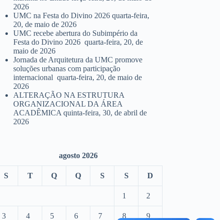
2026
UMC na Festa do Divino 2026
quarta-feira,
20, de maio de 2026
UMC recebe abertura do Subimpério da
Festa do Divino 2026
quarta-feira, 20, de
maio de 2026
Jornada de Arquitetura da UMC promove
soluções urbanas com participação
internacional
quarta-feira, 20, de maio de
2026
ALTERAÇÃO NA ESTRUTURA
ORGANIZACIONAL DA ÁREA
ACADÊMICA
quinta-feira, 30, de abril de
2026
agosto 2026
S
T
Q
Q
S
S
D
1
2
3
4
5
6
7
8
9