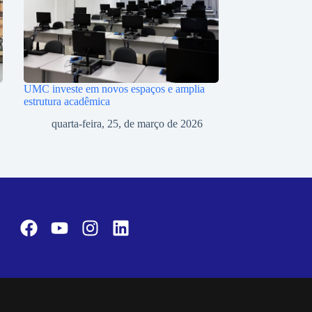
UMC investe em novos espaços e amplia
estrutura acadêmica
quarta-feira, 25, de março de 2026