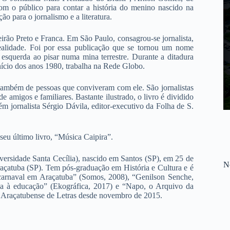
com o público para contar a história do menino nascido na
 para o jornalismo e a literatura.
rão Preto e Franca. Em São Paulo, consagrou-se jornalista,
ealidade. Foi por essa publicação que se tornou um nome
 esquerda ao pisar numa mina terrestre. Durante a ditadura
início dos anos 1980, trabalha na Rede Globo.
também de pessoas que conviveram com ele. São jornalistas
 amigos e familiares. Bastante ilustrado, o livro é dividido
m jornalista Sérgio Dávila, editor-executivo da Folha de S.
eu último livro, “Música Caipira”.
versidade Santa Cecília), nascido em Santos (SP), em 25 de
No
raçatuba (SP). Tem pós-graduação em História e Cultura e é
 carnaval em Araçatuba” (Somos, 2008), “Genilson Senche,
a à educação” (Ekográfica, 2017) e “Napo, o Arquivo da
Araçatubense de Letras desde novembro de 2015.