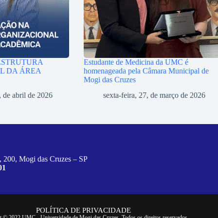
ESTRUTURA
Estudante de Medicina da UMC é
L DA ÁREA
homenageada pela Câmara Municipal de
Mogi das Cruzes
, de abril de 2026
sexta-feira, 27, de março de 2026
, 200, Mogi das Cruzes – SP
01
POLÍTICA DE PRIVACIDADE
t © 2022 UMC - Universidade de Mogi das Cruzes. Todos os direitos reservados.