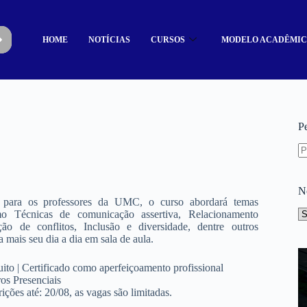
HOME
NOTÍCIAS
CURSOS
MODELO ACADÊMI
P
N
e para os professores da UMC, o curso abordará temas
omo Técnicas de comunicação assertiva, Relacionamento
ução de conflitos, Inclusão e diversidade, dentre outros
 mais seu dia a dia em sala de aula.
uito | Certificado como aperfeiçoamento profissional
os Presenciais
ições até: 20/08, as vagas são limitadas.