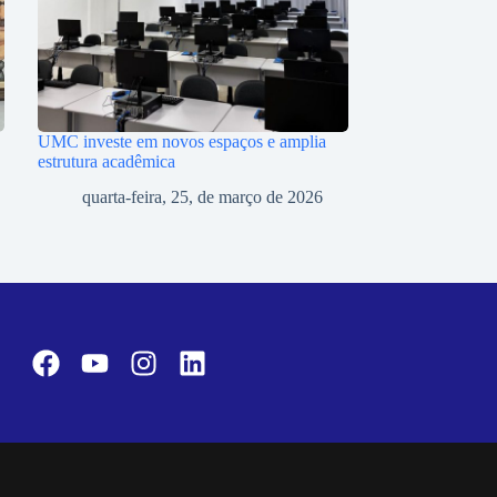
UMC investe em novos espaços e amplia
estrutura acadêmica
quarta-feira, 25, de março de 2026