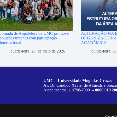
Jornada de Arquitetura da UMC promove
ALTERAÇÃO NA 
soluções urbanas com participação
ORGANIZACIONA
internacional
ACADÊMICA
quarta-feira, 20, de maio de 2026
quinta-feira, 30
UMC – Universidade Mogi das Cruzes
Av. Dr. Cândido Xavier de Almeida e Souza
Atendimento: 11 4798-7000 –
0800 019 20
Copyrigh