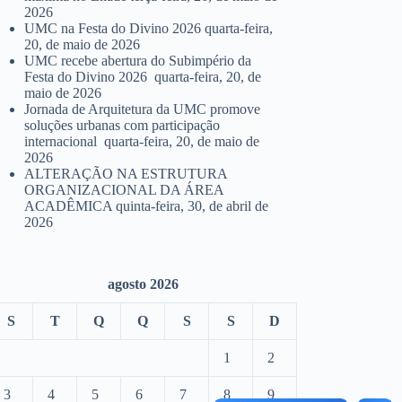
2026
UMC na Festa do Divino 2026
quarta-feira,
20, de maio de 2026
UMC recebe abertura do Subimpério da
Festa do Divino 2026
quarta-feira, 20, de
maio de 2026
Jornada de Arquitetura da UMC promove
soluções urbanas com participação
internacional
quarta-feira, 20, de maio de
2026
ALTERAÇÃO NA ESTRUTURA
ORGANIZACIONAL DA ÁREA
ACADÊMICA
quinta-feira, 30, de abril de
2026
agosto 2026
S
T
Q
Q
S
S
D
1
2
3
4
5
6
7
8
9