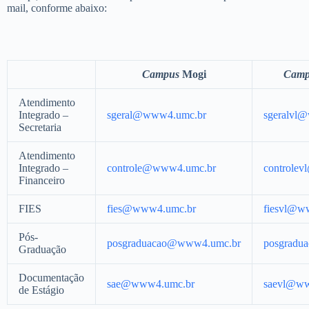
mail, conforme abaixo:
Campus
Mogi
Camp
Atendimento
Integrado –
sgeral@www4.umc.br
sgeralvl
Secretaria
Atendimento
Integrado –
controle@www4.umc.br
controle
Financeiro
FIES
fies@www4.umc.br
fiesvl@w
Pós-
posgraduacao@www4.umc.br
posgradu
Graduação
Documentação
sae@www4.umc.br
saevl@ww
de Estágio