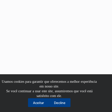
Usamos cookies para garantir que oferecemos a melhor experiência
em nosso site.
Se você continuar a usar este site, assumiremos que você está
satisfeito com ele.
Aluno
Aceitar
Decline
Professor