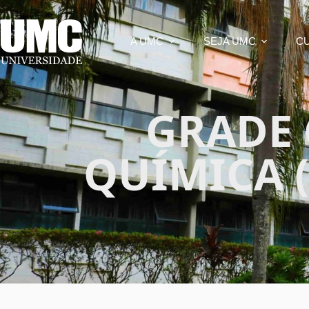
A UMC
SEJA UMC
C
GRADE
QUÍMICA 