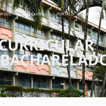
URSOS
PESQUISA
PORTAL
SERVIÇO
 CURRICULAR
(BACHARELAD