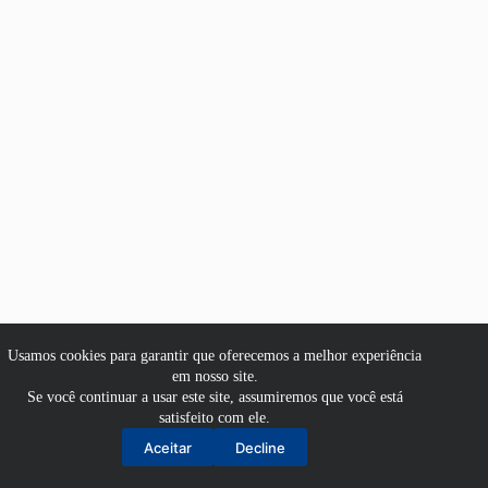
Usamos cookies para garantir que oferecemos a melhor experiência
em nosso site.
Se você continuar a usar este site, assumiremos que você está
satisfeito com ele.
Aluno
Aceitar
Decline
Professor