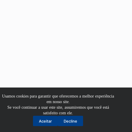
Usamos cookies para garantir que oferecemos a melhor experiência
em nosso site.
Se você continuar a usar este site, assumiremos que você está
satisfeito com ele.
Aluno
Aceitar
Decline
Professor