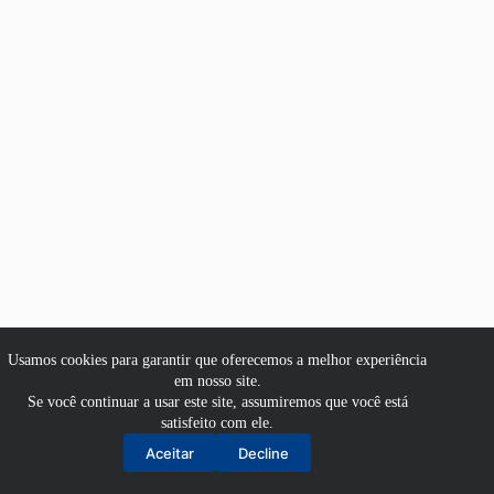
Usamos cookies para garantir que oferecemos a melhor experiência
em nosso site.
Se você continuar a usar este site, assumiremos que você está
satisfeito com ele.
Aluno
Aceitar
Decline
Professor