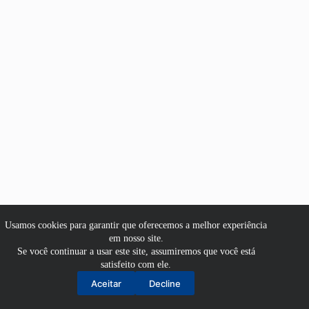
Usamos cookies para garantir que oferecemos a melhor experiência
em nosso site.
Se você continuar a usar este site, assumiremos que você está
satisfeito com ele.
Aluno
Aceitar
Decline
Professor